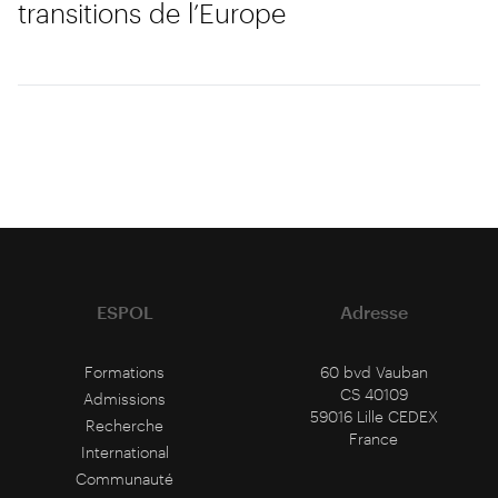
transitions de l’Europe
ESPOL
Adresse
Formations
60 bvd Vauban
CS 40109
Admissions
59016 Lille CEDEX
Recherche
France
International
Communauté