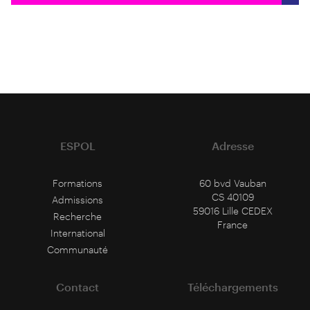
ESPOL
Adresse
Formations
60 bvd Vauban
CS 40109
Admissions
59016 Lille CEDEX
Recherche
France
International
Communauté
Contact
Téléchargements