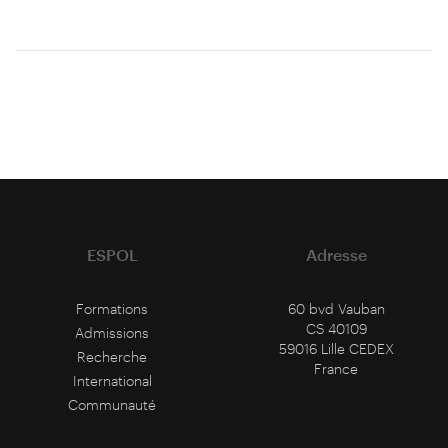
ESPOL
Adresse
Formations
60 bvd Vauban
CS 40109
Admissions
59016 Lille CEDEX
Recherche
France
International
Communauté