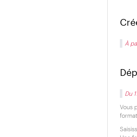
Cré
À pa
Dép
Du 1
Vous 
format
Saisis