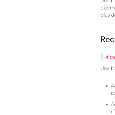
Une fo
d’admi
plus d
Rec
À pa
Une fo
A
a
A
r