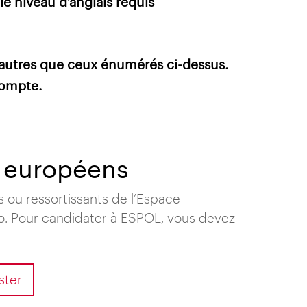
le niveau d’anglais requis
 autres que ceux énumérés ci-dessus.
compte.
s européens
 ou ressortissants de l’Espace
. Pour candidater à ESPOL, vous devez
ster