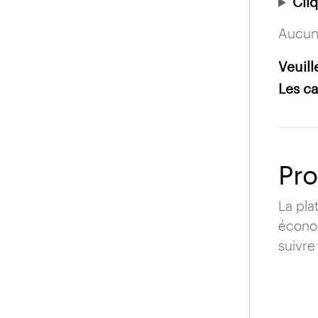
Cliq
Aucune
Veuil
Les c
Pro
La pla
écono
suivre