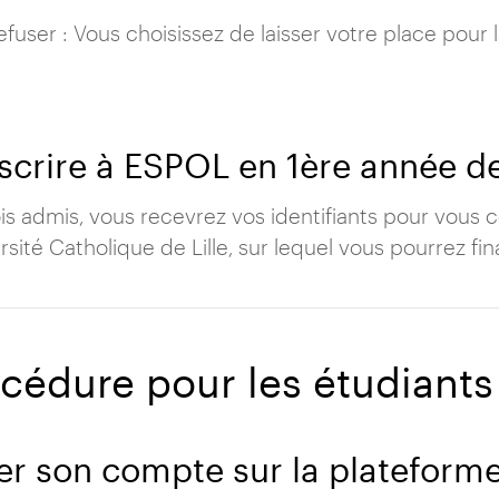
efuser : Vous choisissez de laisser votre place pour 
nscrire à ESPOL en 1ère année d
is admis, vous recevrez vos identifiants pour vous c
ersité Catholique de Lille, sur lequel vous pourrez fina
cédure pour les étudiants
er son compte sur la plateform