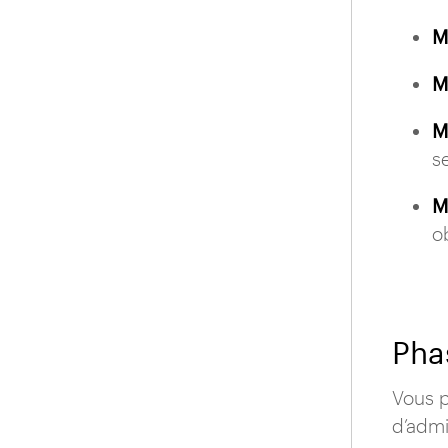
M
M
M
s
M
o
Phas
Vous p
d’admi