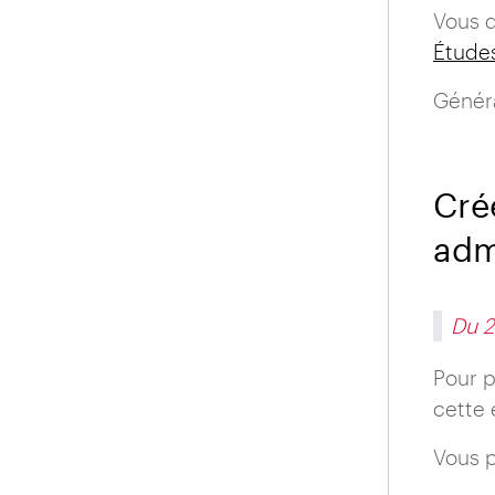
Vous d
Étude
Généra
Cré
admi
Du 2
Pour p
cette 
Vous p