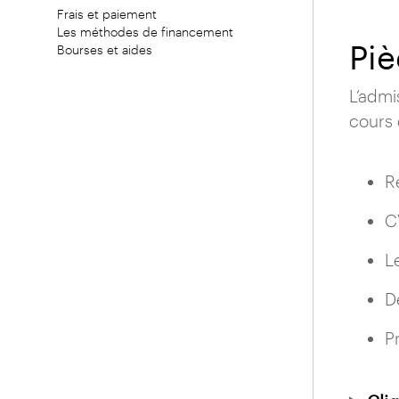
Frais et paiement
Les méthodes de financement
Pi
Bourses et aides
L’admi
cours 
R
C
L
D
P