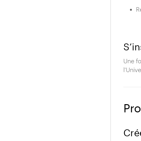
R
S’i
Une fo
l’Univ
Pro
Cré