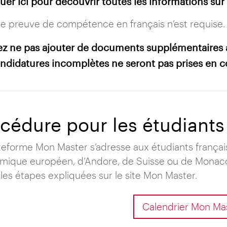
uer ici pour découvrir toutes les informations sur 
 preuve de compétence en français n’est requise.
lez ne pas ajouter de documents supplémentaires
andidatures incomplètes ne seront pas prises en 
cédure pour les étudiant
teforme Mon Master s’adresse aux étudiants français
mique européen, d’Andore, de Suisse ou de Monaco
 les étapes expliquées sur le site Mon Master.
Calendrier Mon Ma