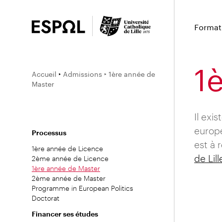
Format
1
Accueil
‣
Admissions
‣ 1ère année de
Master
Il exi
europé
Processus
est à 
1ère année de Licence
de Lill
2ème année de Licence
1ère année de Master
2ème année de Master
Programme in European Politics
Doctorat
Financer ses études