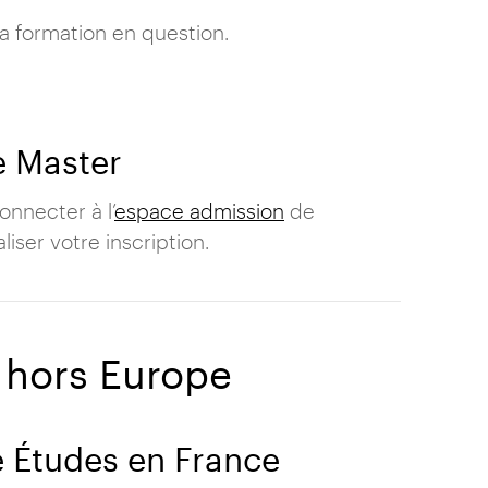
la formation en question.
e Master
onnecter à l’
espace admission
de
liser votre inscription.
 hors Europe
e Études en France