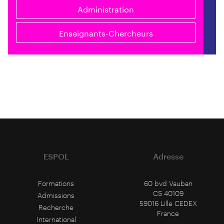
Administration
Enseignants-Chercheurs
ESPOL
Adresse
Formations
60 bvd Vauban
CS 40109
Admissions
59016 Lille CEDEX
Recherche
France
International