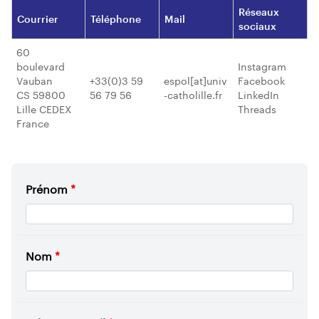
Réseaux
Courrier
Téléphone
Mail
sociaux
60
boulevard
Instagram
Vauban
+33(0)3 59
espol[at]univ
Facebook
CS 59800
56 79 56
-catholille.fr
LinkedIn
Lille CEDEX
Threads
France
Prénom
*
Nom
*