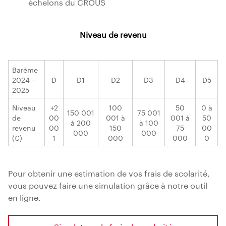
échelons du CROUS
Niveau de revenu
Barème
2024 –
D
D1
D2
D3
D4
D5
2025
Niveau
+2
100
50
0 à
150 001
75 001
de
00
001 à
001 à
50
à 200
à 100
revenu
00
150
75
00
000
000
(€)
1
000
000
0
Pour obtenir une estimation de vos frais de scolarité,
vous pouvez faire une simulation grâce à notre outil
en ligne.
Simulateur de frais de scolarité