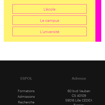
L'école
Le campus
L'université
ESPOL
Adresse
Formations
60 bvd Vauban
CS 40109
Admissions
59016 Lille CEDEX
Recherche
France