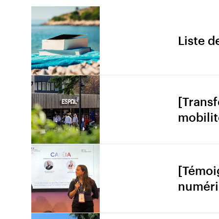
Liste d
[Trans
mobilit
[Témoi
numériq