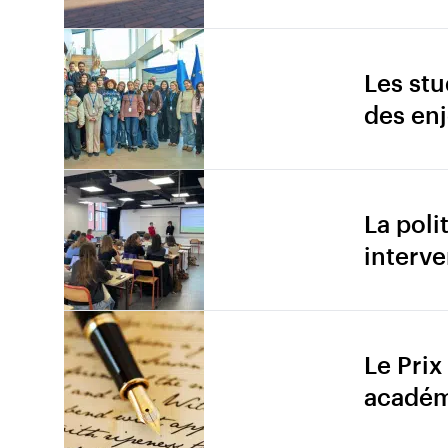
Les stu
des en
La pol
interv
Le Prix
académ