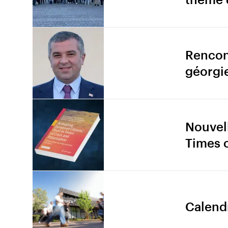
Rencont
géorgi
Nouvell
Times o
Calendr