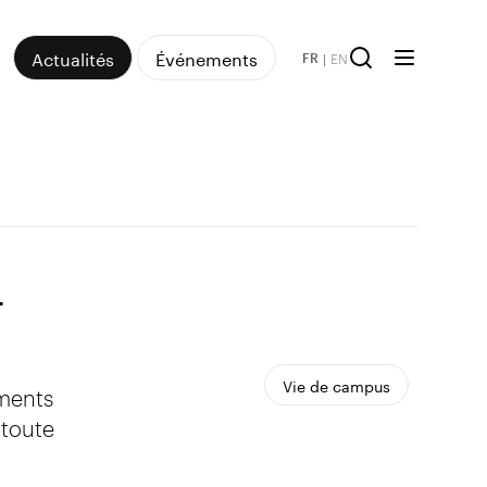
Actualités
Événements
|
EN
FR
–
Vie de campus
ements
 toute