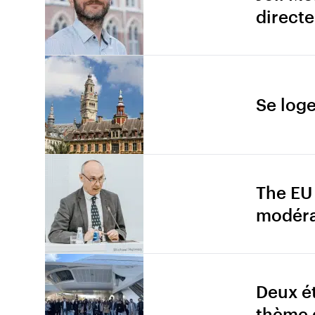
direct
Se loge
The EU
modérat
Deux ét
thème 