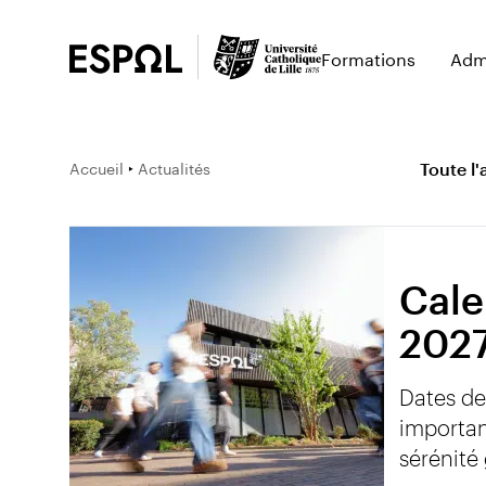
Formations
Adm
Accueil
‣
Actualités
Toute l'
Cale
2027
Dates de
importan
sérénité 