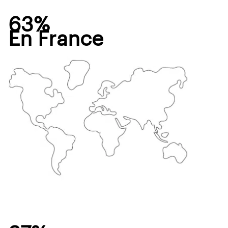
63%
En France