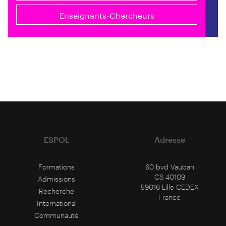
Enseignants-Chercheurs
ESPOL
Adresse
Formations
60 bvd Vauban
CS 40109
Admissions
59016 Lille CEDEX
Recherche
France
International
Communauté