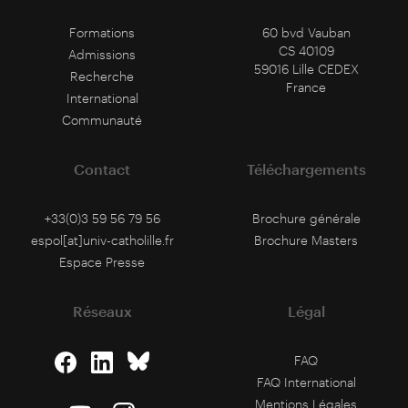
Formations
60 bvd Vauban
CS 40109
Admissions
59016 Lille CEDEX
Recherche
France
International
Communauté
Contact
Téléchargements
+33(0)3 59 56 79 56
Brochure générale
espol[at]univ-catholille.fr
Brochure Masters
Espace Presse
Réseaux
Légal
FAQ
FAQ International
Mentions Légales