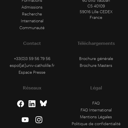
Formations
60 bvd Vauban
CS 40109
Admissions
59016 Lille CEDEX
Recherche
France
International
Communauté
Contact
Téléchargements
+33(0)3 59 56 79 56
Brochure générale
espol[at]univ-catholille.fr
Brochure Masters
Espace Presse
Réseaux
Légal
FAQ
FAQ International
Mentions Légales
Politique de confidentialité