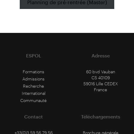
Planning de pré-rentrée (Master)
ESPOL
Adresse
Formations
60 bvd Vauban
CS 40109
Admissions
59016 Lille CEDEX
Recherche
France
International
Communauté
Contact
Téléchargements
+33(0)3 59 56 79 56
Brochure générale