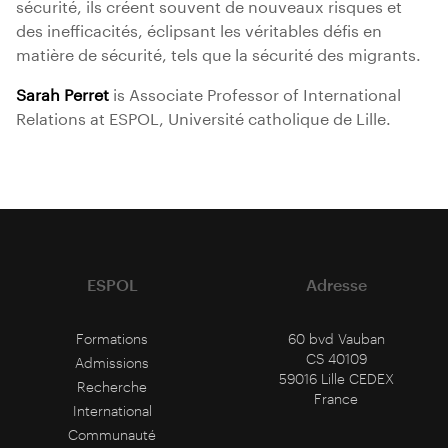
sécurité, ils créent souvent de nouveaux risques et
des inefficacités, éclipsant les véritables défis en
matière de sécurité, tels que la sécurité des migrants.
Sarah Perret
is Associate Professor of International
Relations at ESPOL, Université catholique de Lille.
ESPOL
Adresse
Formations
60 bvd Vauban
CS 40109
Admissions
59016 Lille CEDEX
Recherche
France
International
Communauté