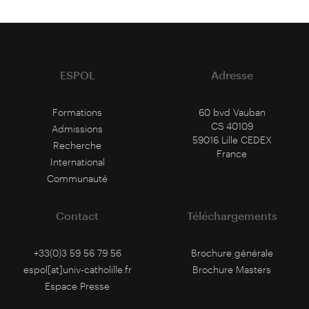
ESPOL
Adresse
Formations
60 bvd Vauban
CS 40109
Admissions
59016 Lille CEDEX
Recherche
France
International
Communauté
Contact
Téléchargements
+33(0)3 59 56 79 56
Brochure générale
espol[at]univ-catholille.fr
Brochure Masters
Espace Presse