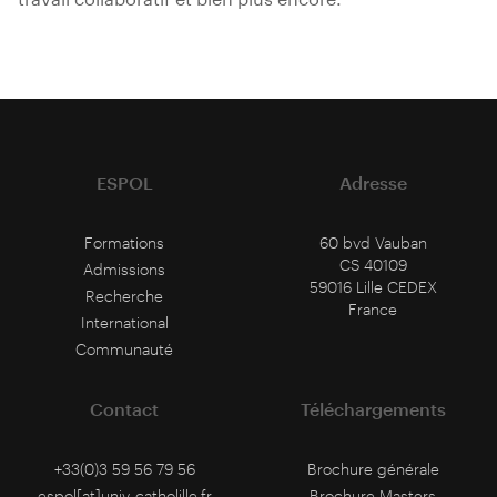
ESPOL
Adresse
Formations
60 bvd Vauban
CS 40109
Admissions
59016 Lille CEDEX
Recherche
France
International
Communauté
Contact
Téléchargements
+33(0)3 59 56 79 56
Brochure générale
espol[at]univ-catholille.fr
Brochure Masters