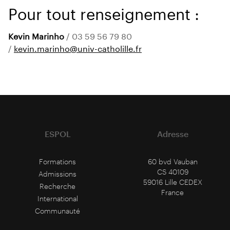
Pour tout renseignement :
Kevin Marinho
/ 03 59 56 79 80
/
kevin.marinho@univ-catholille.fr
ESPOL
Adresse
Formations
60 bvd Vauban
CS 40109
Admissions
59016 Lille CEDEX
Recherche
France
International
Communauté