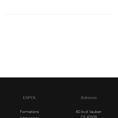
ESPOL
Adresse
Formations
60 bvd Vauban
CS 40109
Admissions