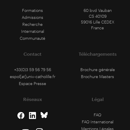
Formations
60 bvd Vauban
CS 40109
Admissions
59016 Lille CEDEX
Recherche
France
International
Communauté
Contact
Téléchargements
+33(0)3 59 56 79 56
Brochure générale
espol[at]univ-catholille.fr
Brochure Masters
Espace Presse
Réseaux
Légal
FAQ
FAQ International
Mentions Légales