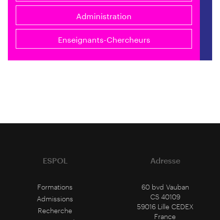
Administration
Enseignants-Chercheurs
ESPOL
Adresse
Formations
60 bvd Vauban
CS 40109
Admissions
59016 Lille CEDEX
Recherche
France